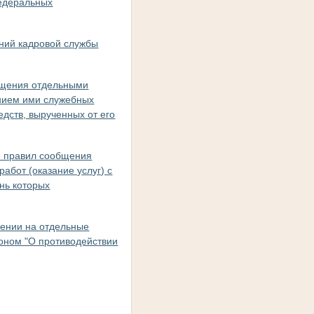
едеральных
ний кадровой службы
общения отдельными
ением ими служебных
едств, вырученных от его
и правил сообщения
абот (оказание услуг) с
нь которых
нении на отдельные
коном "О противодействии