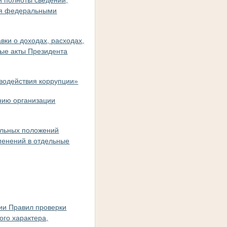
ия федеральными
вки о доходах, расходах,
рые акты Президента
иводействия коррупции»
анию организации
дельных положений
менений в отдельные
ии Правил проверки
ого характера,