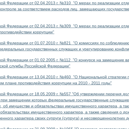
кой Федерации от 02.04.2013 г. №310 "О мерах по реализации от
контроле за соответствием расходов лиц, замещающих государств
кой Федерации от 02.04.2013 г. №309 "О мерах по реализации от
противодействии коррупции"
кой Федерации от 01.07.2010 г. №821 "О комиссиях по соблюдени
едеральных государственных служащих и урегулированию конфли
кой Федерации от 01.02.2005 г. №112 "О конкурсе на замещение в
нской службы Российской Федерации"
кой Федерации от 13.04.2010 г. №460 "О Национальной стратегии 
м плане противодействия коррупции на 2010 - 2011 годы"
кой Федерации от 18.05.2009 г. №557 "Об утверждении перечня д
, при замещении которых федеральные государственные служащие
х, об имуществе и обязательствах имущественного характера, а та
 обязательствах имущественного характера, а также сведения о до
енного характера своих супруги (супруга) и несовершеннолетних д
кой Федерации от 21.09.2009 г. №1065 "О проверке достоверности 