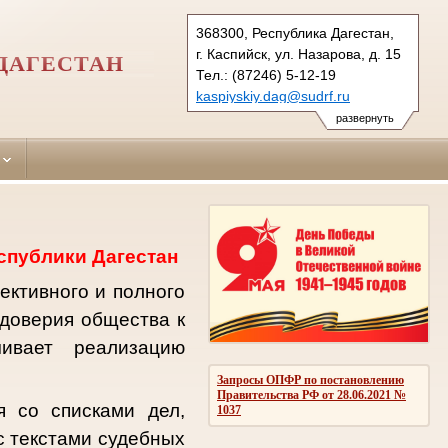
368300, Республика Дагестан,
г. Каспийск, ул. Назарова, д. 15
ДАГЕСТАН
Тел.: (87246) 5-12-19
kaspiyskiy.dag@sudrf.ru
развернуть
спублики Дагестан
ективного и полного
доверия общества к
чивает реализацию
Запросы ОПФР по постановлению
Правительства РФ от 28.06.2021 №
 со списками дел,
1037
с текстами судебных