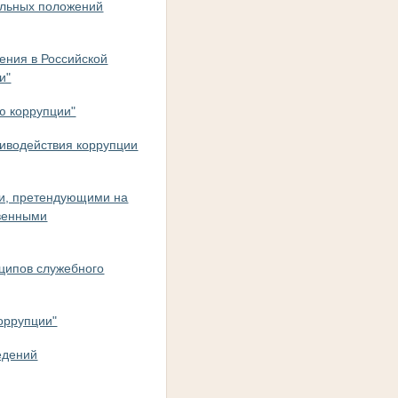
дельных положений
ения в Российской
и"
ю коррупции"
тиводействия коррупции
ми, претендующими на
твенными
нципов служебного
оррупции"
едений