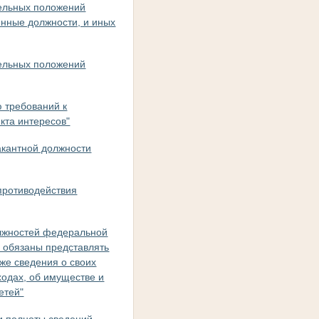
дельных положений
енные должности, и иных
дельных положений
ю требований к
кта интересов"
акантной должности
противодействия
олжностей федеральной
 обязаны представлять
кже сведения о своих
ходах, об имуществе и
етей"
и полноты сведений,