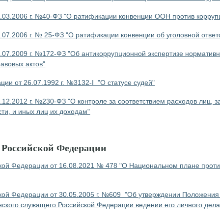
.03.2006 г. №40-ФЗ "О ратификации конвенции ООН против корруп
.07.2006 г. № 25-ФЗ "О ратификации конвенции об уголовной ответ
.07.2009 г. №172-ФЗ "Об антикоррупционной экспертизе нормативн
авовых актов"
ии от 26.07.1992 г. №3132-I "О статусе судей"
.12.2012 г. №230-ФЗ "О контроле за соответствием расходов лиц,
ти, и иных лиц их доходам"
 Российской Федерации
кой Федерации от 16.08.2021 № 478 "О Национальном плане проти
кой Федерации от 30.05.2005 г. №609 "Об утверждении Положени
нского служащего Российской Федерации ведении его личного дела