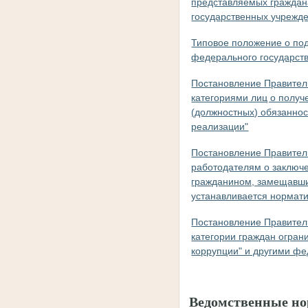
представляемых граждан
государственных учрежд
Типовое положение о по
федерального государств
Постановление Правитель
категориями лиц о полу
(должностных) обязанност
реализации"
Постановление Правитель
работодателям о заключе
гражданином, замещавши
устанавливается нормат
Постановление Правитель
категории граждан огран
коррупции" и другими фе
Ведомственные н