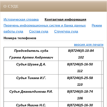
О СУДЕ
Историческая справка
Контактная информация
Перечень информационных систем и банка данных
Режим
работы суда
Состав суда
Структура суда
Номера телефонов
версия для печати
Председатель суда
8(87246)5-10-84
Грачев Артем Андреевич
102
Судья Шуаев Д.А.
8(87246)5-16-50
112
Судья Тикаев И.Г.
8(87246)5-25-58
110
Судья Джамалдинова Р.И.
8(87246)5-18-74
106
Судья Яшина Н.С.
8(87246)5-16-30