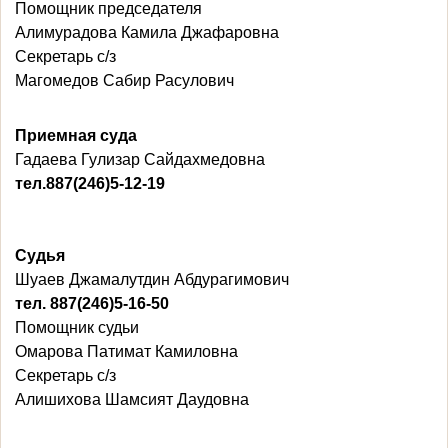
Помощник председателя
Алимурадова Камила Джафаровна
Секретарь с/з
Магомедов Сабир Расулович
Приемная суда
Гадаева Гулизар Сайдахмедовна
тел.887(246)5-12-19
Судья
Шуаев Джамалутдин Абдурагимович
тел.
887(246)5-16-50
Помощник судьи
Омарова Патимат Камиловна
Секретарь с/з
Алишихова Шамсият Даудовна