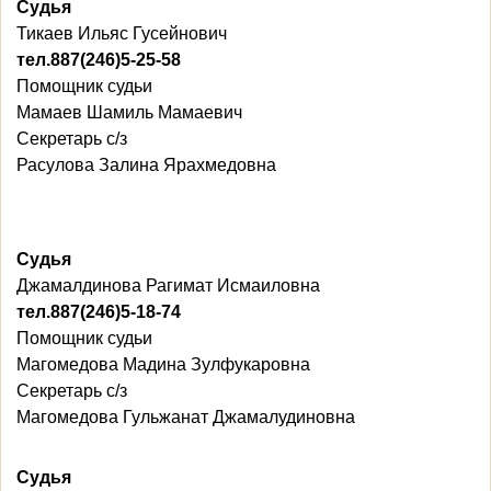
Судья
Тикаев Ильяс Гусейнович
тел.887(246)5-25-58
Помощник судьи
Мамаев Шамиль Мамаевич
Секретарь с/з
Расулова Залина Ярахмедовна
Судья
Джамалдинова Рагимат Исмаиловна
тел.887(246)5-18-74
Помощник судьи
Магомедова Мадина Зулфукаровна
Секретарь с/з
Магомедова Гульжанат Джамалудиновна
Судья