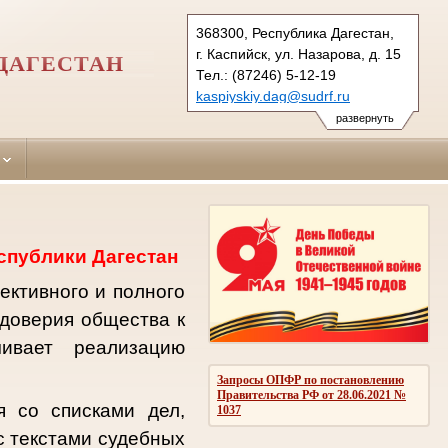
368300, Республика Дагестан,
г. Каспийск, ул. Назарова, д. 15
ДАГЕСТАН
Тел.: (87246) 5-12-19
kaspiyskiy.dag@sudrf.ru
развернуть
спублики Дагестан
ективного и полного
доверия общества к
чивает реализацию
Запросы ОПФР по постановлению
Правительства РФ от 28.06.2021 №
 со списками дел,
1037
с текстами судебных