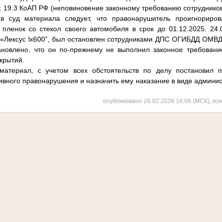
т. 19.3 КоАП РФ (неповиновение законному требованию сотруднико
 в суд материала следует, что правонарушитель проигнориро
пленок со стекол своего автомобиля в срок до 01.12.2025. 24
«Лексус lx600”, был остановлен сотрудниками ДПС ОГИБДД ОМВД Р
ановлено, что он по-прежнему не выполнил законное требовани
крытий.
материал, с учетом всех обстоятельств по делу постановил 
вного правонарушения и назначить ему наказание в виде админис
опубликовано 26.02.2026 16:06 (МСК), из