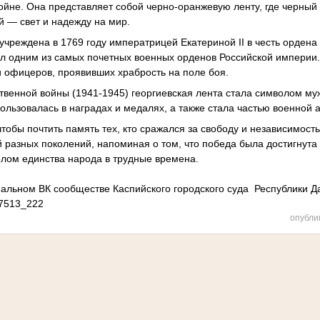
ойне. Она представляет собой черно-оранжевую ленту, где черный 
й — свет и надежду на мир.
учреждена в 1769 году императрицей Екатериной II в честь ордена
л одним из самых почетных военных орденов Российской империи.
и офицеров, проявивших храбрость на поле боя.
твенной войны (1941-1945) георгиевская лента стала символом му
пользовалась в наградах и медалях, а также стала частью военной 
чтобы почтить память тех, кто сражался за свободу и независимост
 разных поколений, напоминая о том, что победа была достигнута
олом единства народа в трудные времена.
альном ВК сообществе Каспийского городского суда Республики Д
57513_222
опубли