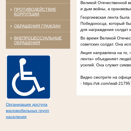
Великой Отечественной в
и дым войны, а оранжевы
ПРОТИВОДЕЙСТВИЕ
КОРРУПЦИИ
Георгиевская лента была 
Победоносца, который бы
ОБРАЩЕНИЯ ГРАЖДАН
для награждения солдат 
ВНЕПРОЦЕССУАЛЬНЫЕ
Во время Великой Отечес
ОБРАЩЕНИЯ
советских солдат. Она ис
Акция направлена на то, 
лента» объединяет людей
усилий. Она служит симв
Видео смотрите на офици
-
https://vk.com/wall-2179
Организация доступа
маломобильных групп
населения