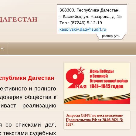
368300, Республика Дагестан,
г. Каспийск, ул. Назарова, д. 15
ДАГЕСТАН
Тел.: (87246) 5-12-19
kaspiyskiy.dag@sudrf.ru
развернуть
спублики Дагестан
ективного и полного
доверия общества к
чивает реализацию
Запросы ОПФР по постановлению
Правительства РФ от 28.06.2021 №
 со списками дел,
1037
с текстами судебных